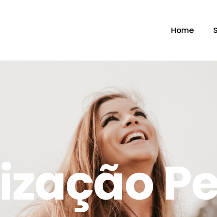
Home
ização P