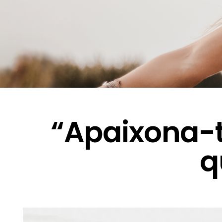
“Apaixona-te
q