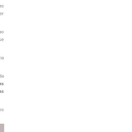
as
er
ao
se
ia
da
as
as
os